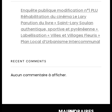
Enquête publique modification n°1 PLU
Réhabilitation du cinéma Le Lary
Parution du livre « Saint-Lary Soulan
authentique, sportive et pyrénéenne »
Labellisation « Villes et Villages Fleuris »
Plan Local d’Urbanisme Intercommunal
RECENT COMMENTS
Aucun commentaire à afficher.
MAIRIE
HORAIRES