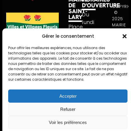
DE
D'OUVERTURE
COPYRI
SAINT-
©
Du
LARY
2025
lundi
MAIRIE
Place
au
MENTIONS
DE
de la
Gérer le consentement
vendredi
SAINT-
LÉGALES
Mairie
LARY
de
|
Pour offrir les meilleures expériences, nous utilisons des
BP
SOULAN.
GESTIONS
8h30
technologies telles que les cookies pour stocker et/ou accéder aux
RÉALISÉ
40
DES
informations des appareils. Le fait de consentir à ces technologies
à
PAR
COOKIES
nous permettra de traiter des données telles que le comportement
65170
12h00
AGEN
L’
|
de navigation ou les ID uniques sur ce site. Le fait de ne pas
Saint
consentir ou de retirer son consentement peut avoir un effet négatif
et
PROTECTION
PYREWE
Lary
sur certaines caractéristiques et fonctions.
DES
de
Soulan
DONNÉES
14h à
05
Accepter
17h30.
62
Refuser
40
87
Voir les préférences
87