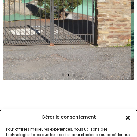
Gérer le consentement
MAIRIE
HORAIRES
COPYRI
DE
D'OUVERTURE
©
Pour offrir les meilleures expériences, nous utilisons des
SAINT-
Du
technologies telles que les cookies pour stocker et/ou accéder aux
2025