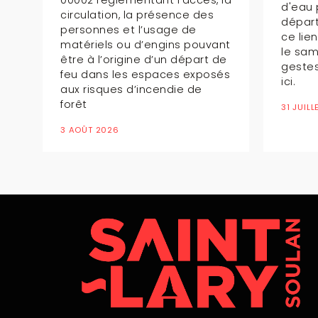
d'eau potable dans le
es
dép
département en cliquant sur
Pyré
ce lien. Il entre en application
vant
entr
le samedi 1er août 2026. Des
t de
same
gestes à respecter : cliquez
osés
ici.
10 JU
31 JUILLET 2026