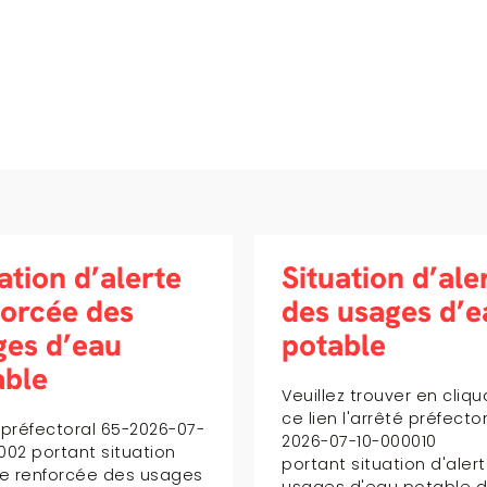
tuation d’alerte
Vigilance or
s usages d’eau
canicule
table
Météo-France place l
département des Ha
llez trouver en cliquant sur
Pyrénées en vigilanc
ien l'arrêté préfectoral 65-
canicule à partir de 
-07-10-000010
juillet 2026 à 12h. Ce
ant situation d'alerte des
phénomène est susce
ges d'eau potable dans le