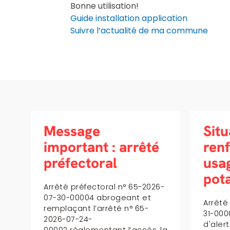
Bonne utilisation!
Guide installation application
Suivre l’actualité de ma commune
Message important : arrêté préfectoral
Situation d’alerte
Si
té
renforcée des
de
usages d’eau
po
potable
026-
Veui
t
ce l
Arrêté préfectoral 65-2026-07-
2026
31-000002 portant situation
port
d'alerte renforcée des usages
s, la
usa