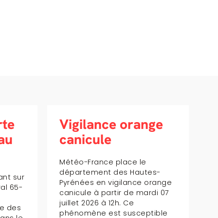
ange
Le bonus vélo en
Occitanie
e
Le bonus vélo est une aide
utes-
financière pensée pour
e orange
faciliter l’acquisition d’un vélo
mardi 07
et encourager des
déplacements plus
ptible
respectueux de